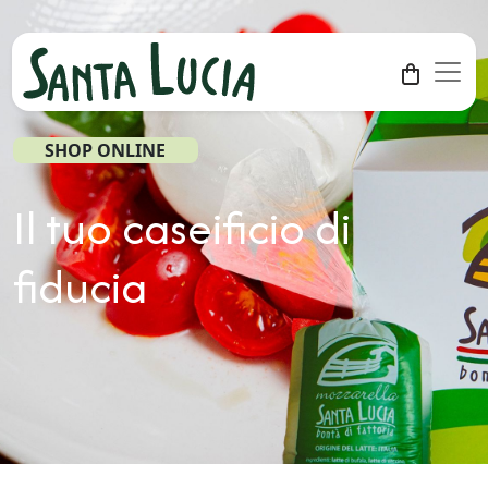
SHOP ONLINE
Il tuo
caseificio
di
fiducia