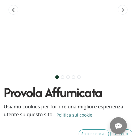
Provola Affumicata
Usiamo cookies per fornire una migliore esperienza
Si tratta di un formaggio da tavola a pasta filata
utente su questo sito.
Politica sui cookie
prodotto con latte di bufala intero e affumicato
naturalmente con paglia.
Solo essenziali
Accetto